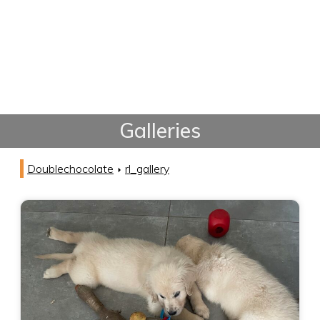
Galleries
Doublechocolate
rl_gallery
arrow_right