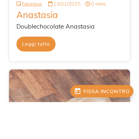
Femmine
13/01/2025
0 mins
Anastasia
Doublechocolate Anastasia
Leggi tutto
today
FISSA INCONTRO